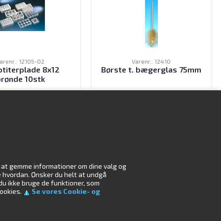
arenr.: 12105-02
Varenr.: 12410
otiterplade 8x12
Børste t. bægerglas 75mm
brønde 10stk
465,00
DKK
69,50
DKK
ekskl. moms
ekskl. moms
il at gemme informationer om dine valg og
r
Miljø
æse hvordan. Ønsker du helt at undgå
 du ikke bruge de funktioner, som
cookies.
Se vores Cookie- og