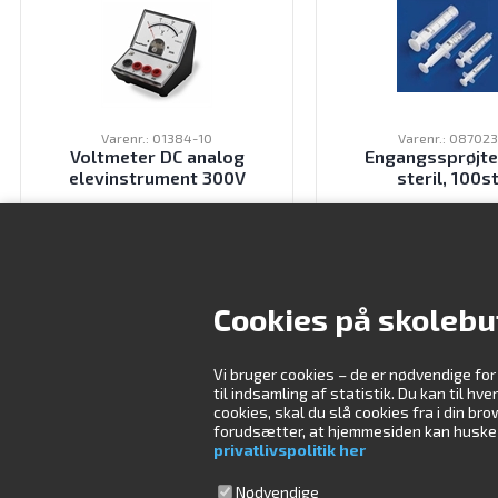
Varenr.: 01384-10
Varenr.: 08702
Voltmeter DC analog
Engangssprøjte
elevinstrument 300V
steril, 100s
345,00
DKK
115,00
DK
ekskl. moms
ekskl. moms
Cookies på skolebu
Vi bruger cookies – de er nødvendige for
Kontakt os
Åbningstider
til indsamling af statistik. Du kan til hv
cookies, skal du slå cookies fra i din b
forudsætter, at hjemmesiden kan huske di
Skolebutik.dk ApS
Mandag
09:00-16:00
privatlivspolitik her
Måløv Værkstedsby 84
Tirsdag
08:30-16:00
2760 Måløv
Onsdag
08:30-16:00
Nødvendige