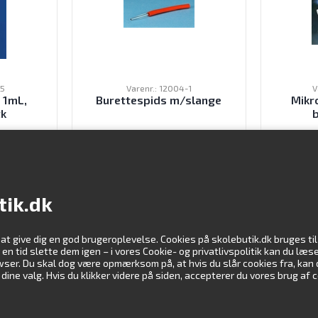
35
Varenr.: 12004-1
V
 1mL,
Burettespids m/slange
Mikr
tk
K
17,00
DKK
ekskl. moms
tik.dk
 at give dig en god brugeroplevelse. Cookies på skolebutik.dk bruges t
Information
Vi støtte
er en tid slette dem igen – i vores Cookie- og privatlivspolitik kan du l
rowser. Du skal dog være opmærksom på, at hvis du slår cookies fra, kan
ne valg. Hvis du klikker videre på siden, accepterer du vores brug af 
Kundeservice
Profil
Downloads