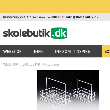
Kundesupport: tlf.
+45 4470 4000
eller
info@skolebutik.dk
WEBSHOP
INFO
INFO OM TI NSPIRE
SO
WEBSHOP
»
KEMI UDSTYR
»
Metalvarer