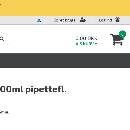
✧
Opret bruger
Log ind
0
0,00 DKK
VIS KURV
00ml pipettefl.
75mm.