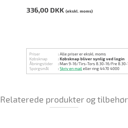
336,00
DKK
(ekskl. moms)
Priser
: Alle priser er ekskl. moms
Købsknap
:
Købsknap bliver synlig ved login
Åbningstider
: Man 9-16/Tirs-
Tors 8.30
-16/Fre 8.30-
Spørgsmål
:
Skriv en mail
eller ring 4470 4000
Relaterede produkter og tilbehør