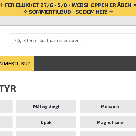
✧ FERIELUKKET 27/6 - 5/8 - WEBSHOPPEN ER ÅBEN 
✧ SOMMERTILBUD - SE DEM HER! ✧
MMERTILBUD
STYR
Mål og Vægt
Mekanik
Optik
Magnetisme