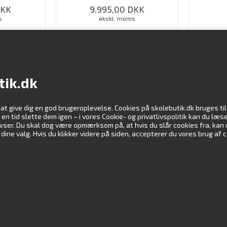
KK
9.995,00
DKK
s
ekskl. moms
 KØBE
LOG IND FOR AT KØBE
LO
tik.dk
 at give dig en god brugeroplevelse. Cookies på skolebutik.dk bruges t
Information
Vi støtte
er en tid slette dem igen – i vores Cookie- og privatlivspolitik kan du l
rowser. Du skal dog være opmærksom på, at hvis du slår cookies fra, kan
ne valg. Hvis du klikker videre på siden, accepterer du vores brug af 
Kundeservice
Profil
Downloads
Undervisningsmateriale
Virksomhedsoplysninger
Handelsbetingelser
Cookie- & privatlivspolitik