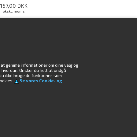
157,00
DKK
ekskl. moms
G IND FOR AT KØBE
il at gemme informationer om dine valg og
r
Miljø
æse hvordan. Ønsker du helt at undgå
 du ikke bruge de funktioner, som
cookies.
Se vores Cookie- og