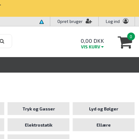
✧
Opret bruger
Log ind
0
0,00 DKK
VIS KURV
Tryk og Gasser
Lyd og Bølger
Elektrostatik
Ellære