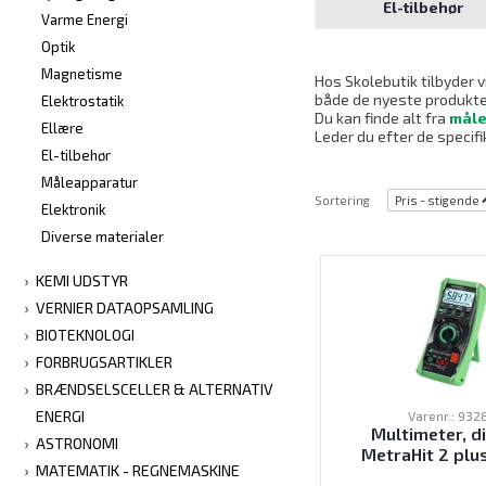
El-tilbehør
Varme Energi
Optik
Magnetisme
Hos Skolebutik tilbyder v
både de nyeste produkter,
Elektrostatik
Du kan finde alt fra
måle
Ellære
Leder du efter de specifi
El-tilbehør
Måleapparatur
Sortering
Pris - stigende
Elektronik
Diverse materialer
KEMI UDSTYR
VERNIER DATAOPSAMLING
BIOTEKNOLOGI
FORBRUGSARTIKLER
BRÆNDSELSCELLER & ALTERNATIV
ENERGI
Varenr.: 932
Multimeter, di
ASTRONOMI
MetraHit 2 pl
MATEMATIK - REGNEMASKINE