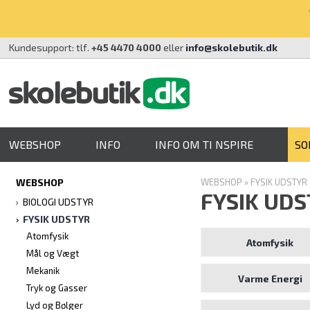
Kundesupport: tlf.
+45 4470 4000
eller
info@skolebutik.dk
WEBSHOP
INFO
INFO OM TI NSPIRE
SO
WEBSHOP
WEBSHOP
»
FYSIK UDSTYR
FYSIK UD
BIOLOGI UDSTYR
FYSIK UDSTYR
Atomfysik
Atomfysik
Mål og Vægt
Mekanik
Varme Energi
Tryk og Gasser
Lyd og Bølger