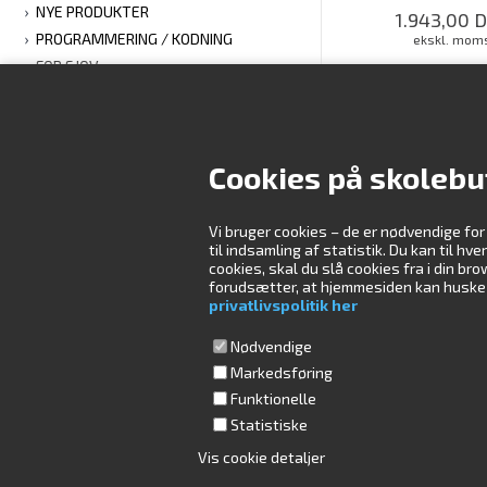
NYE PRODUKTER
1.943,00
D
PROGRAMMERING / KODNING
ekskl. mom
FOR SJOV
LOG IND FOR AT
TILBUD & RESTSALG
VINKELMAN
Cookies på skolebu
Vi bruger cookies – de er nødvendige for
Kontakt os
Åbningstider
til indsamling af statistik. Du kan til hv
cookies, skal du slå cookies fra i din b
forudsætter, at hjemmesiden kan huske di
Skolebutik.dk ApS
Mandag
09:00-16:00
privatlivspolitik her
Måløv Værkstedsby 84
Tirsdag
08:30-16:00
2760 Måløv
Onsdag
08:30-16:00
Nødvendige
Torsdag
08:30-16:00
Ring til os på tlf.
Markedsføring
(+45) 4470 4000
Fredag
08:30-15:00
Funktionelle
Lørdag
Lukket
Statistiske
Skriv til os på
Søndag
Lukket
info@skolebutik.dk
Vis cookie detaljer