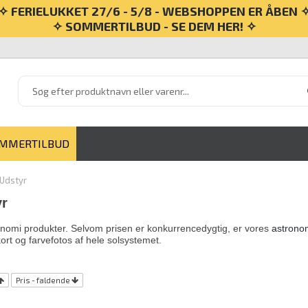
✧ FERIELUKKET 27/6 - 5/8 - WEBSHOPPEN ER ÅBEN 
✧ SOMMERTILBUD - SE DEM HER! ✧
MMERTILBUD
Udstyr
yr
onomi produkter. Selvom prisen er konkurrencedygtig, er vores
astrono
kort og farvefotos af hele solsystemet.
Pris - faldende