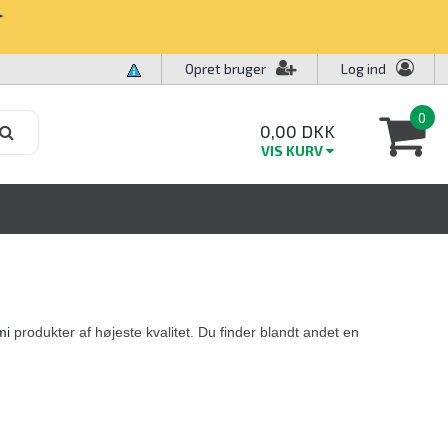
✧
Opret bruger
Log ind
0
0,00 DKK
VIS KURV
mi
produkter af højeste kvalitet. Du finder blandt andet en