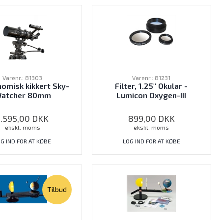
Varenr.: 81303
Varenr.: 81231
omisk kikkert Sky-
Filter, 1.25" Okular -
atcher 80mm
Lumicon Oxygen-III
1.595,00
DKK
899,00
DKK
ekskl. moms
ekskl. moms
G IND FOR AT KØBE
LOG IND FOR AT KØBE
Tilbud