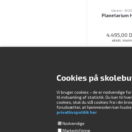
Varenr.: 812
Planetarium 
4.495,00
ekskl. mom
LOG IND FOR AT
Cookies på skolebu
Vi bruger cookies – de er nødvendige for
Kontakt os
Åbningstider
til indsamling af statistik. Du kan til hv
cookies, skal du slå cookies fra i din b
forudsætter, at hjemmesiden kan huske di
Skolebutik.dk ApS
Mandag
09:00-16:00
privatlivspolitik her
Måløv Værkstedsby 84
Tirsdag
08:30-16:00
2760 Måløv
Onsdag
08:30-16:00
Nødvendige
Torsdag
08:30-16:00
Ring til os på tlf.
Markedsføring