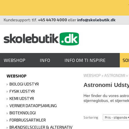
Kundesupport: tlf.
+45 4470 4000
eller
info@skolebutik.dk
WEBSHOP
INFO
INFO OM TI NSPIRE
SO
WEBSHOP
»
ASTRONOMI
»
WEBSHOP
BIOLOGI UDSTYR
Astronomi Udst
FYSIK UDSTYR
Her finder du vores astr
KEMI UDSTYR
stjerneglobus, et stjerne
VERNIER DATAOPSAMLING
BIOTEKNOLOGI
Sortering
Pris - stigende
FORBRUGSARTIKLER
BRÆNDSELSCELLER & ALTERNATIV