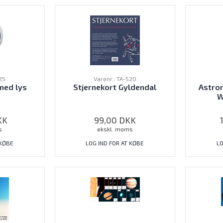
25
Varenr.: TA-520
med lys
Stjernekort Gyldendal
Astron
W
KK
99,00
DKK
s
ekskl. moms
 KØBE
LOG IND FOR AT KØBE
LO