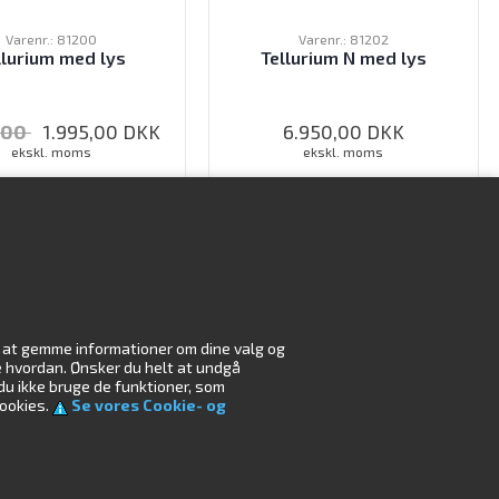
Varenr.: 81200
Varenr.: 81202
llurium med lys
Tellurium N med lys
,00
1.995,00
DKK
6.950,00
DKK
ekskl. moms
ekskl. moms
G IND FOR AT KØBE
LOG IND FOR AT KØBE
il at gemme informationer om dine valg og
r
Miljø
æse hvordan. Ønsker du helt at undgå
 du ikke bruge de funktioner, som
cookies.
Se vores Cookie- og