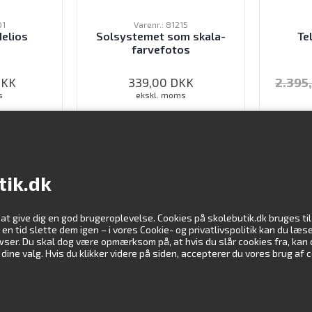
01
Varenr.: 81215
Helios
Solsystemet som skala-
Te
farvefotos
DKK
339,00
DKK
2.395
s
ekskl. moms
 KØBE
LOG IND FOR AT KØBE
LO
tik.dk
 at give dig en god brugeroplevelse. Cookies på skolebutik.dk bruges t
Information
Vi støtte
er en tid slette dem igen – i vores Cookie- og privatlivspolitik kan du l
rowser. Du skal dog være opmærksom på, at hvis du slår cookies fra, kan
ne valg. Hvis du klikker videre på siden, accepterer du vores brug af 
Kundeservice
Profil
Downloads
Undervisningsmateriale