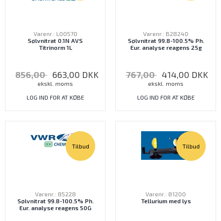
Varenr.: L00570
Varenr.: B28240
Sølvnitrat 0.1N AVS
Sølvnitrat 99.8-100.5% Ph.
Titrinorm 1L
Eur. analyse reagens 25g
856,00
663,00
DKK
767,00
414,00
DKK
ekskl. moms
ekskl. moms
LOG IND FOR AT KØBE
LOG IND FOR AT KØBE
Tilbud
Tilbud
Varenr.: 85228
Varenr.: 81200
Sølvnitrat 99.8-100.5% Ph.
Tellurium med lys
Eur. analyse reagens 50G