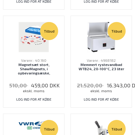
LOG IND FOR AT KØBE
LOG IND FOR AT KØBE
Tilbud
Tilbud
Varenr.: 40.160
Varenr.: 4968182
Magnetsæt stort,
Memmert rystevandbad
ShawMagnets, i
WTB24, 20-100°C, 23 liter
opbevaringsæske,
510,00
459,00
DKK
21.520,00
16.343,00
ekskl. moms
ekskl. moms
LOG IND FOR AT KØBE
LOG IND FOR AT KØBE
Tilbud
Tilbud