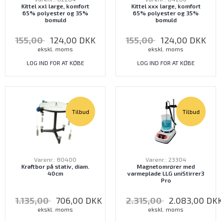
Kittel xxl large, komfort
Kittel xxx large, komfort
65% polyester og 35%
65% polyester og 35%
bomuld
bomuld
155,00
124,00
DKK
155,00
124,00
DKK
ekskl. moms
ekskl. moms
LOG IND FOR AT KØBE
LOG IND FOR AT KØBE
Tilbud
Tilbud
Varenr.: 80400
Varenr.: 23304
Kraftbor på stativ, diam.
Magnetomrører med
40cm
varmeplade LLG uniStirrer3
Pro
1.135,00
706,00
DKK
2.315,00
2.083,00
DK
ekskl. moms
ekskl. moms