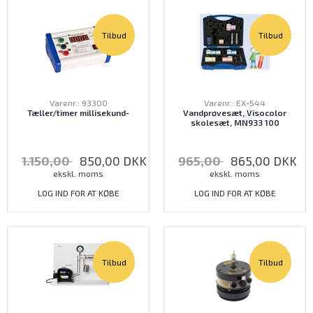
Tilbud
Tilbud
Varenr.: 93300
Varenr.: EX-544
Tæller/timer millisekund-
Vandprøvesæt, Visocolor
skolesæt, MN933 100
1.150,00
850,00
DKK
965,00
865,00
DKK
ekskl. moms
ekskl. moms
LOG IND FOR AT KØBE
LOG IND FOR AT KØBE
Tilbud
Tilbud