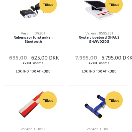
Tilbud
Tilbud
Varenr.: 84201
Varenr.: 9595331
Rubens rør forstærker,
Ryste vippebord OHAUS
Bluetooth
SHWV02DG
695,00
625,00
DKK
7.995,00
6.795,00
DK
ekskl. moms
ekskl. moms
LOG IND FOR AT KØBE
LOG IND FOR AT KØBE
Tilbud
Tilbud
Varenr.: 88092
Varenr.: 80003