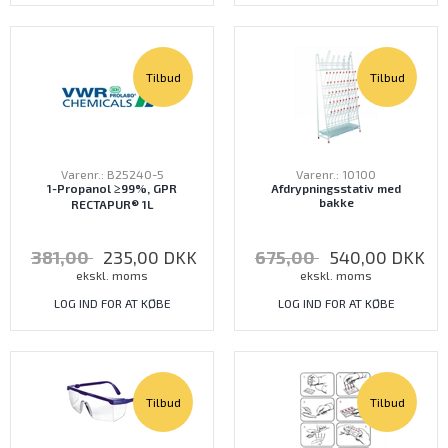
Tilbud
Tilbud
Varenr.: B25240-5
Varenr.: 10100
1-Propanol ≥99%, GPR
Afdrypningsstativ med
bakke
RECTAPUR® 1L
381,00
235,00
DKK
675,00
540,00
DKK
ekskl. moms
ekskl. moms
LOG IND FOR AT KØBE
LOG IND FOR AT KØBE
Tilbud
Tilbud