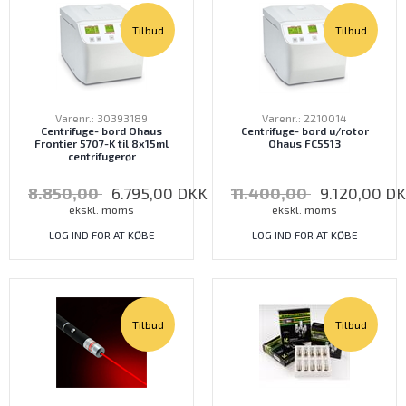
Tilbud
Tilbud
Varenr.: 30393189
Varenr.: 2210014
Centrifuge- bord Ohaus
Centrifuge- bord u/rotor
Frontier 5707-K til 8x15ml
Ohaus FC5513
centrifugerør
8.850,00
6.795,00
DKK
11.400,00
9.120,00
DK
ekskl. moms
ekskl. moms
LOG IND FOR AT KØBE
LOG IND FOR AT KØBE
Tilbud
Tilbud