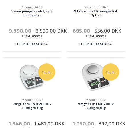
Varenr.: 84221
Varenr.: 83867
Varmepumpe model, m. 2
Vibrator elektromagnetisk
manometre
Optika
9.390,00
8.590,00
DKK
695,00
556,00
DKK
ekskl. moms
ekskl. moms
LOG IND FOR AT KØBE
LOG IND FOR AT KØBE
Tilbud
Tilbud
Varenr.: 95529
Varenr.: 95527
Vægt Kern EMB 2000-2
Vægt Kern EMB200-2
2000g/0,01g
200g/0,01g
1.646,00
1.481,00
DKK
1.050,00
892,00
DKK