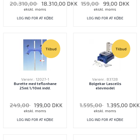
20.310,00
18.310,00
DKK
159,00
99,00
DKK
ekskl. moms
ekskl. moms
LOG IND FOR AT KØBE
LOG IND FOR AT KØBE
Tilbud
Tilbud
Varenr.: 12027-1
Varenr.: 83728
Burette med teflonhane
Bølgekar Lascells
25ml 1/10ml indd.
elevmodel
249,00
199,00
DKK
1.595,00
1.395,00
DKK
ekskl. moms
ekskl. moms
LOG IND FOR AT KØBE
LOG IND FOR AT KØBE