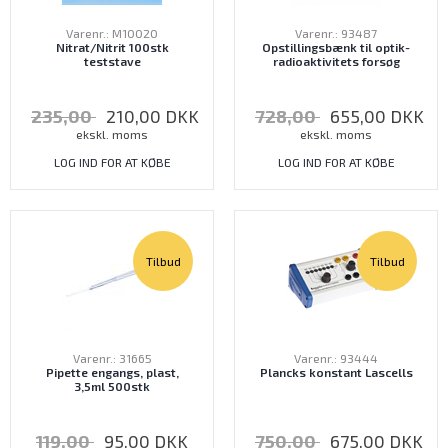
Varenr.: M10020
Varenr.: 93487
Nitrat/Nitrit 100stk
Opstillingsbænk til optik-
teststave
radioaktivitets forsøg
235,00
210,00
DKK
728,00
655,00
DKK
ekskl. moms
ekskl. moms
LOG IND FOR AT KØBE
LOG IND FOR AT KØBE
Tilbud
Tilbud
Varenr.: 31665
Varenr.: 93444
Pipette engangs, plast,
Plancks konstant Lascells
3,5ml 500stk
119,00
95,00
DKK
750,00
675,00
DKK