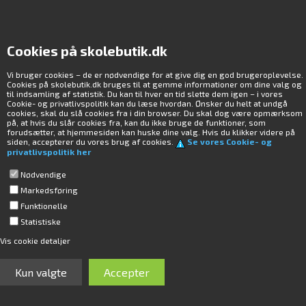
Cookies på skolebutik.dk
Tilbud
Tilbud
Vi bruger cookies – de er nødvendige for at give dig en god brugeroplevelse.
Cookies på skolebutik.dk bruges til at gemme informationer om dine valg og
til indsamling af statistik. Du kan til hver en tid slette dem igen – i vores
Cookie- og privatlivspolitik kan du læse hvordan. Ønsker du helt at undgå
cookies, skal du slå cookies fra i din browser. Du skal dog være opmærksom
på, at hvis du slår cookies fra, kan du ikke bruge de funktioner, som
Varenr.: 47.150
Varenr.: 87016
forudsætter, at hjemmesiden kan huske dine valg. Hvis du klikker videre på
Modul Dværgfatning E10, 3B
Gitter, optisk, 100 l/mm
siden, accepterer du vores brug af cookies.
Se vores Cookie- og
privatlivspolitik her
Nødvendige
129,00
99,00
DKK
150,00
135,00
DKK
Markedsføring
ekskl. moms
ekskl. moms
Funktionelle
LOG IND FOR AT KØBE
LOG IND FOR AT KØBE
Statistiske
Vis cookie detaljer
Tilbud
Tilbud