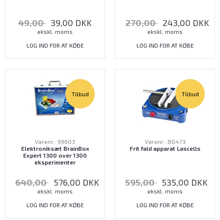
49,00
39,00
DKK
270,00
243,00
DKK
ekskl. moms
ekskl. moms
LOG IND FOR AT KØBE
LOG IND FOR AT KØBE
Tilbud
Tilbud
Varenr.: 99603
Varenr.: 80473
Elektroniksæt BrainBox
Frit fald apparat Lascells
Expert 1300 over 1300
eksperimenter
640,00
576,00
DKK
595,00
535,00
DKK
ekskl. moms
ekskl. moms
LOG IND FOR AT KØBE
LOG IND FOR AT KØBE