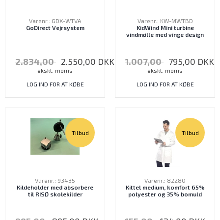
Varenr.: GDX-WTVA
Varenr.: KW-MWTBD
GoDirect Vejrsystem
KidWind Mini turbine
vindmølle med vinge design
2.834,00
2.550,00
DKK
1.007,00
795,00
DKK
ekskl. moms
ekskl. moms
LOG IND FOR AT KØBE
LOG IND FOR AT KØBE
Tilbud
Tilbud
Varenr.: 93435
Varenr.: 82280
Kildeholder med absorbere
Kittel medium, komfort 65%
til RISØ skolekilder
polyester og 35% bomuld