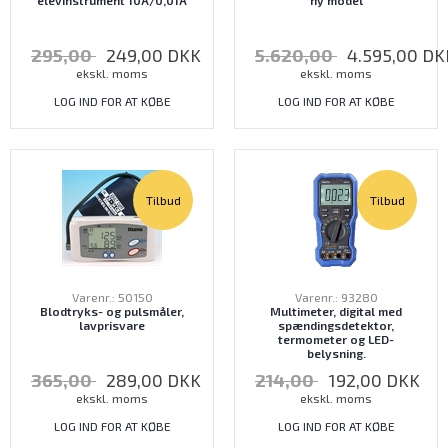
elevinstrument 10A/0,01A
ny model
295,00
249,00
DKK
5.620,00
4.595,00
DK
ekskl. moms
ekskl. moms
LOG IND FOR AT KØBE
LOG IND FOR AT KØBE
Tilbud
Tilbud
Varenr.: 50150
Varenr.: 93280
Blodtryks- og pulsmåler,
Multimeter, digital med
lavprisvare
spændingsdetektor,
termometer og LED-
belysning.
365,00
289,00
DKK
214,00
192,00
DKK
ekskl. moms
ekskl. moms
LOG IND FOR AT KØBE
LOG IND FOR AT KØBE