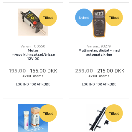
Tilbud
Nyhed
Tilbud
Varenr.: 80550
Varenr.: 93279
Motor
Multimeter, digital - med
m/opviklingsaksel/trisse
automatsikring
12V DC
195,00
165,00
DKK
259,00
215,00
DKK
ekskl. moms
ekskl. moms
LOG IND FOR AT KØBE
LOG IND FOR AT KØBE
Tilbud
Tilbud