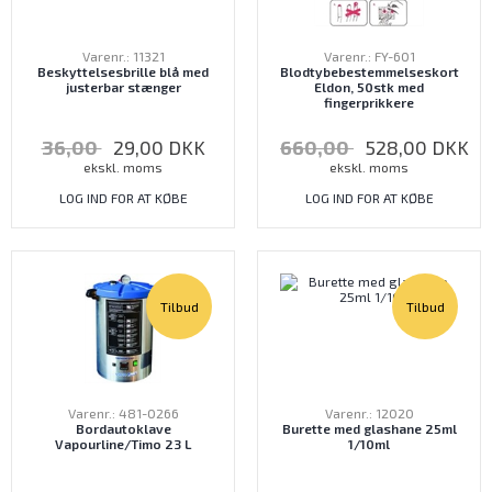
Varenr.: 11321
Varenr.: FY-601
Beskyttelsesbrille blå med
Blodtybebestemmelseskort
justerbar stænger
Eldon, 50stk med
fingerprikkere
36,00
29,00
DKK
660,00
528,00
DKK
ekskl. moms
ekskl. moms
LOG IND FOR AT KØBE
LOG IND FOR AT KØBE
Tilbud
Tilbud
Varenr.: 481-0266
Varenr.: 12020
Bordautoklave
Burette med glashane 25ml
Vapourline/Timo 23 L
1/10ml