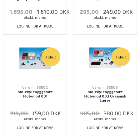
1.895,00
1.610,00
DKK
295,00
249,00
DKK
ekskl. moms
ekskl. moms
LOG IND FOR AT KØBE
LOG IND FOR AT KØBE
Tilbud
Tilbud
Varenr.: 93502
Varenr.: 93503
Molekylebyggesæt
Molekylebyggesæt
Molymod 001
Molymod 003 Organisk
Lærer
199,00
159,00
DKK
485,00
380,00
DKK
ekskl. moms
ekskl. moms
LOG IND FOR AT KØBE
LOG IND FOR AT KØBE