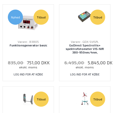
Nyhed
Tilbud
Tilbud
Varenr.: 83805
Varenr.: GDX-SVISPL
Funktionsgenerator basic
GoDirect SpectroVis+
spektrofotometer VIS-NIR
380-950nm/4nm,
835,00
751,00
DKK
6.495,00
5.845,00
DK
ekskl. moms
ekskl. moms
LOG IND FOR AT KØBE
LOG IND FOR AT KØBE
Tilbud
Tilbud