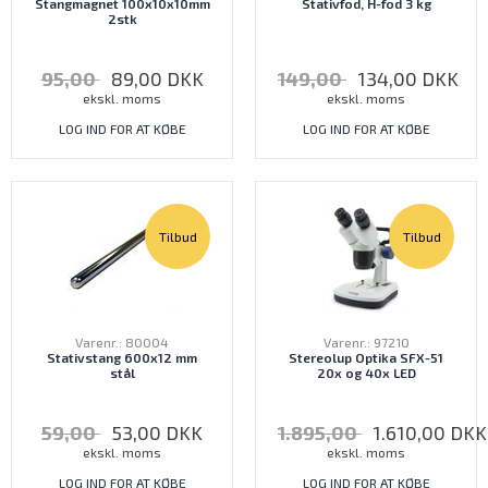
Stangmagnet 100x10x10mm
Stativfod, H-fod 3 kg
2stk
95,00
89,00
DKK
149,00
134,00
DKK
ekskl. moms
ekskl. moms
LOG IND FOR AT KØBE
LOG IND FOR AT KØBE
Tilbud
Tilbud
Varenr.: 80004
Varenr.: 97210
Stativstang 600x12 mm
Stereolup Optika SFX-51
stål
20x og 40x LED
59,00
53,00
DKK
1.895,00
1.610,00
DKK
ekskl. moms
ekskl. moms
LOG IND FOR AT KØBE
LOG IND FOR AT KØBE