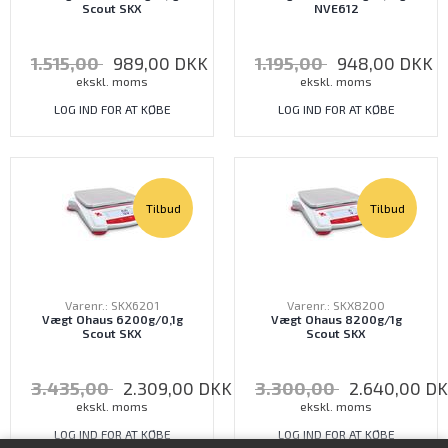
Scout SKX
NVE612
1.515,00
989,00
DKK
1.195,00
948,00
DKK
ekskl. moms
ekskl. moms
LOG IND FOR AT KØBE
LOG IND FOR AT KØBE
Tilbud
Tilbud
Varenr.: SKX6201
Varenr.: SKX8200
Vægt Ohaus 6200g/0,1g
Vægt Ohaus 8200g/1g
Scout SKX
Scout SKX
3.435,00
2.309,00
DKK
3.300,00
2.640,00
DK
ekskl. moms
ekskl. moms
LOG IND FOR AT KØBE
LOG IND FOR AT KØBE