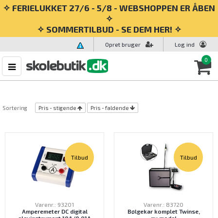
✧ FERIELUKKET 27/6 - 5/8 - WEBSHOPPEN ER ÅBEN
✧
✧ SOMMERTILBUD - SE DEM HER! ✧
Opret bruger
Log ind
0
Sortering
Pris - stigende
Pris - faldende
Tilbud
Tilbud
Varenr.: 93201
Varenr.: 83720
Amperemeter DC digital
Bølgekar komplet Twinse,