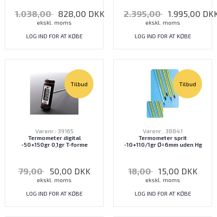
1.038,00
828,00
DKK
2.395,00
1.995,00
DK
ekskl. moms
ekskl. moms
LOG IND FOR AT KØBE
LOG IND FOR AT KØBE
Tilbud
Tilbud
Varenr.: 39165
Varenr.: 38841
Termometer digital
Termometer sprit
-50+150gr 0,1gr T-forme
-10+110/1gr Ø=6mm uden Hg
79,00
50,00
DKK
18,00
15,00
DKK
ekskl. moms
ekskl. moms
LOG IND FOR AT KØBE
LOG IND FOR AT KØBE