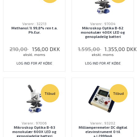
Varenr.: 32213
Varenr.: 97004
Methanol 1l 99,8% ren t.a.
Mikroskop Optika B-62
Ph.Eur.
monokulær 400X LED og
genopladelig batteri
210,00
156,00
DKK
1.595,00
1.355,00
DKK
ekskl. moms
ekskl. moms
LOG IND FOR AT KØBE
LOG IND FOR AT KØBE
Tilbud
Tilbud
Varenr.: 97006
Varenr.: 93202
Mikroskop Optika B-63
Milliamperemeter DC digital
monokulær 600X LED og
elevinstrument 0 til
genopladelig batteri
+/-1999mA