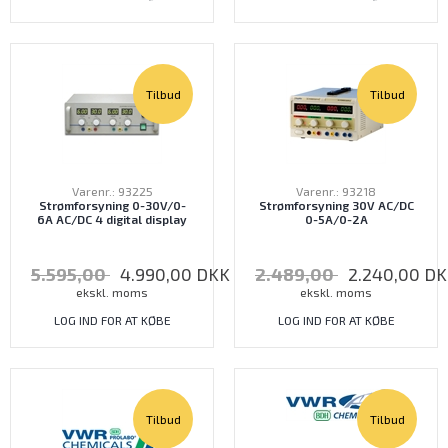
Tilbud
Tilbud
Varenr.: 93225
Varenr.: 93218
Strømforsyning 0-30V/0-
Strømforsyning 30V AC/DC
6A AC/DC 4 digital display
0-5A/0-2A
5.595,00
4.990,00
DKK
2.489,00
2.240,00
DK
ekskl. moms
ekskl. moms
LOG IND FOR AT KØBE
LOG IND FOR AT KØBE
Tilbud
Tilbud