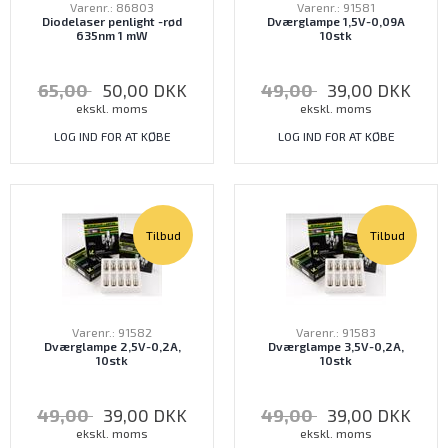
Varenr.: 86803
Varenr.: 91581
Diodelaser penlight -rød
Dværglampe 1,5V-0,09A
635nm 1 mW
10stk
65,00
50,00
DKK
49,00
39,00
DKK
ekskl. moms
ekskl. moms
LOG IND FOR AT KØBE
LOG IND FOR AT KØBE
Tilbud
Tilbud
Varenr.: 91582
Varenr.: 91583
Dværglampe 2,5V-0,2A,
Dværglampe 3,5V-0,2A,
10stk
10stk
49,00
39,00
DKK
49,00
39,00
DKK
ekskl. moms
ekskl. moms