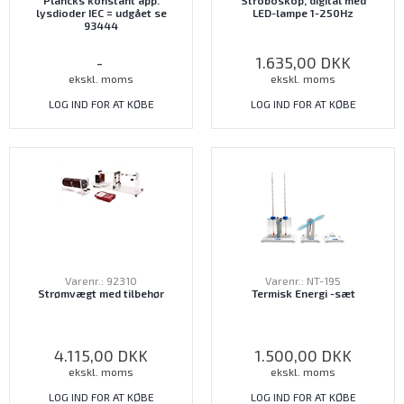
Plancks konstant app.
Stroboskop, digital med
lysdioder IEC = udgået se
LED-lampe 1-250Hz
93444
-
1.635,00
DKK
ekskl. moms
ekskl. moms
LOG IND FOR AT KØBE
LOG IND FOR AT KØBE
Varenr.: 92310
Varenr.: NT-195
Strømvægt med tilbehør
Termisk Energi -sæt
4.115,00
DKK
1.500,00
DKK
ekskl. moms
ekskl. moms
LOG IND FOR AT KØBE
LOG IND FOR AT KØBE