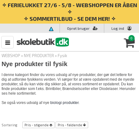
✧ FERIELUKKET 27/6 - 5/8 - WEBSHOPPEN ER ÅBEN
✧
✧ SOMMERTILBUD - SE DEM HER! ✧
Opret bruger
Log ind
0
WEBSHOP
»
NYE PRODUKTER
»
Fysik
Nye produkter til fysik
I denne kategori finder du vores udvalg af nye produkter, der gør det lettere for
dig at udforske fysikkens verden. Vi sørger for at være opdateret med de nyeste
produkter, så du kan vide dig sikker på, at vores sortiment er opdateret. Du kan
finde produkter som f.eks. Brintbiler, Brændselsceller eller Diodelaser. Herunder
ses hele sortimentet.
Se også vores udvalg af nye
biologi produkter
.
Sortering
Pris - stigende
Pris - faldende