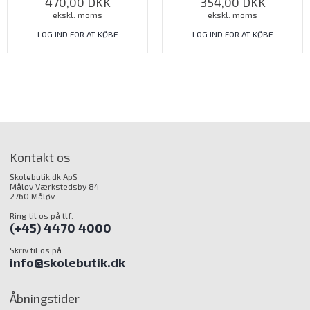
470,00
DKK
354,00
DKK
ekskl. moms
ekskl. moms
LOG IND FOR AT KØBE
LOG IND FOR AT KØBE
Kontakt os
Skolebutik.dk ApS
Måløv Værkstedsby 84
2760 Måløv
Ring til os på tlf.
(+45) 4470 4000
Skriv til os på
info@skolebutik.dk
Åbningstider