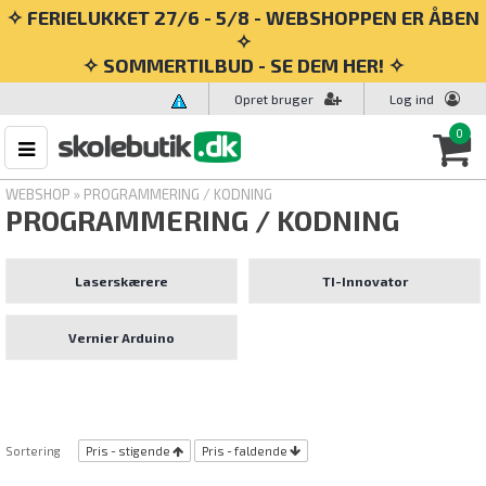
✧ FERIELUKKET 27/6 - 5/8 - WEBSHOPPEN ER ÅBEN
✧
✧ SOMMERTILBUD - SE DEM HER! ✧
Opret bruger
Log ind
0
WEBSHOP
»
PROGRAMMERING / KODNING
PROGRAMMERING / KODNING
Laserskærere
TI-Innovator
Vernier Arduino
Sortering
Pris - stigende
Pris - faldende