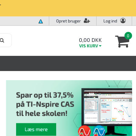
✧
Opret bruger
Log ind
0
0,00 DKK
VIS KURV