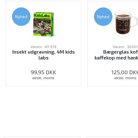
Nyhed
Nyhed
Varenr.: NT-619
Varenr.: 30201
Insekt udgravning, 4M kids
Bægerglas koff
labs
kaffekop med han
99,95
DKK
125,00
DK
ekskl. moms
ekskl. moms