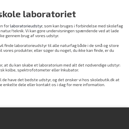
 skole laboratoriet
en for
laboratorieudstyr
, som kan bruges i forbindelse med skolefag
og natur/teknik. Vi kan gøre undervisningen spændende ved at lade
ke gennem brug af vores udstyr.
vil finde laboratorieudstyr til alle naturfag både i de små og store
l vores produkter, eller søger du noget, du ikke kan finde, er du
or, at du kan skabe et laboratorium med alt det nødvendige udstyr:
sk kolbe, spektrofotometer eller Inkubator.
l de have det bedste udstyr, og det ønsker vi hos skolebutik.dk at
enkelte dele eller kontakt os i dag for mere information.