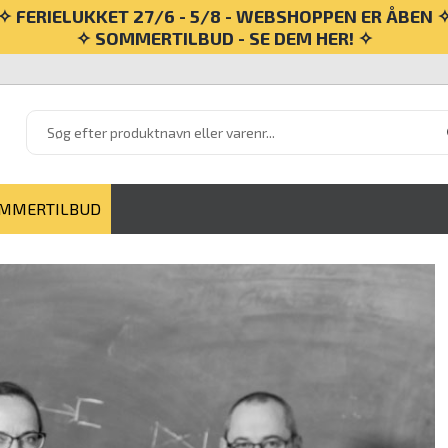
✧ FERIELUKKET 27/6 - 5/8 - WEBSHOPPEN ER ÅBEN 
✧ SOMMERTILBUD - SE DEM HER! ✧
MMERTILBUD