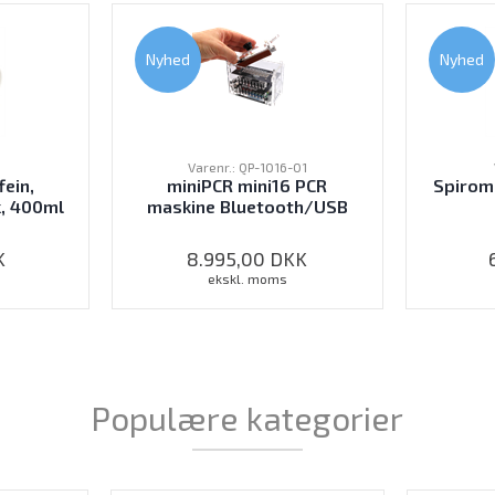
Nyhed
Nyhed
Varenr.: QP-1016-01
ein,
miniPCR mini16 PCR
Spirome
k, 400ml
maskine Bluetooth/USB
K
8.995,00
DKK
ekskl. moms
Populære kategorier