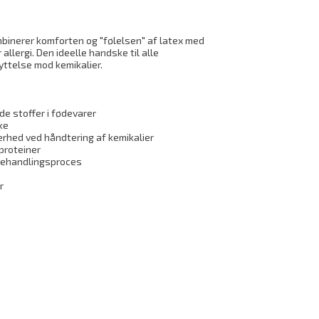
binerer komforten og "følelsen" af latex med
allergi. Den ideelle handske til alle
yttelse mod kemikalier.
e stoffer i fødevarer
ke
erhed ved håndtering af kemikalier
xproteiner
rbehandlingsproces
r