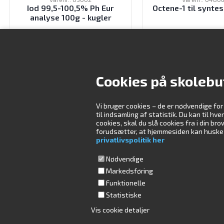
Iod 99,5-100,5% Ph Eur
Octene-1 til synte
analyse 100g - kugler
590,00
DKK
435,00
DK
ekskl. moms
ekskl. moms
Cookies på skolebu
Vi bruger cookies – de er nødvendige for
Kontakt os
Åbningstider
til indsamling af statistik. Du kan til hv
cookies, skal du slå cookies fra i din b
forudsætter, at hjemmesiden kan huske di
Skolebutik.dk ApS
Mandag
09:00-16:00
privatlivspolitik her
Måløv Værkstedsby 84
Tirsdag
08:30-16:00
2760 Måløv
Onsdag
08:30-16:00
Nødvendige
Torsdag
08:30-16:00
Ring til os på tlf.
Markedsføring
(+45) 4470 4000
Fredag
08:30-15:00
Funktionelle
Lørdag
Lukket
Statistiske
Skriv til os på
Søndag
Lukket
info@skolebutik.dk
Vis cookie detaljer