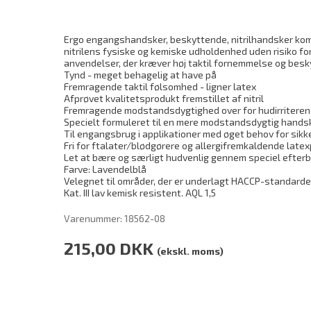
Ergo engangshandsker, beskyttende, nitrilhandsker kom
nitrilens fysiske og kemiske udholdenhed uden risiko for 
anvendelser, der kræver høj taktil fornemmelse og besk
Tynd - meget behagelig at have på
Fremragende taktil følsomhed - ligner latex
Afprøvet kvalitetsprodukt fremstillet af nitril
Fremragende modstandsdygtighed over for hudirriterend
Specielt formuleret til en mere modstandsdygtig hands
Til engangsbrug i applikationer med øget behov for sikk
Fri for ftalater/blødgørere og allergifremkaldende late
Let at bære og særligt hudvenlig gennem speciel efte
Farve: Lavendelblå
Velegnet til områder, der er underlagt HACCP-standarde
Kat. III lav kemisk resistent. AQL 1,5
Varenummer:
18562-08
215,00
DKK
(ekskl. moms)