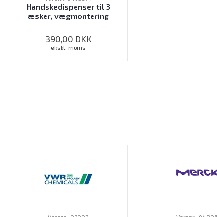
Handskedispenser til 3
æsker, vægmontering
390,00
DKK
ekskl. moms
Varenr.: 03002
Varenr.: 0480