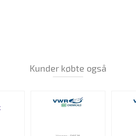
Kunder købte også
6
Varenr.: 06516