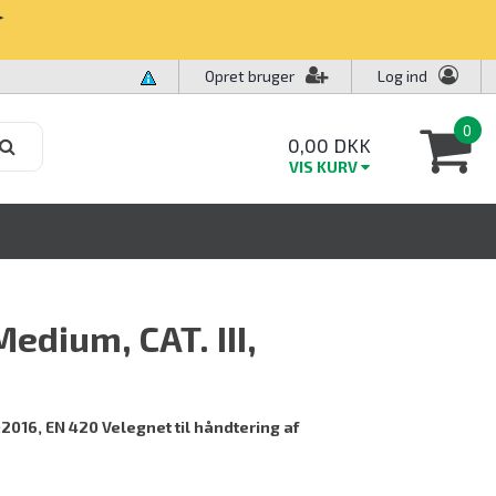
✧
Opret bruger
Log ind
0
0,00 DKK
VIS KURV
Medium, CAT. III,
:2016, EN 420 Velegnet til håndtering af