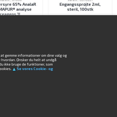
ersyre 65% AnalaR
Engangssprøjte 2ml,
APUR® analyse
steril, 100stk
reagens 1L
285,00
DKK
44,00
DKK
ekskl. moms
ekskl. moms
il at gemme informationer om dine valg og
r
Miljø
æse hvordan. Ønsker du helt at undgå
 du ikke bruge de funktioner, som
cookies.
Se vores Cookie- og