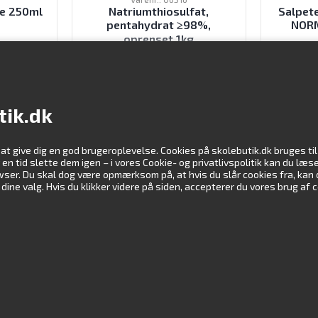
se 250ml
Natriumthiosulfat,
Salpet
pentahydrat ≥98%,
NORM
oprenset 1kg
K
379,00
DKK
ekskl. moms
tik.dk
 at give dig en god brugeroplevelse. Cookies på skolebutik.dk bruges t
Information
Vi støtte
er en tid slette dem igen – i vores Cookie- og privatlivspolitik kan du l
rowser. Du skal dog være opmærksom på, at hvis du slår cookies fra, kan
ne valg. Hvis du klikker videre på siden, accepterer du vores brug af 
Kundeservice
Profil
Downloads
Undervisningsmateriale
Virksomhedsoplysninger
Handelsbetingelser
Cookie- & privatlivspolitik