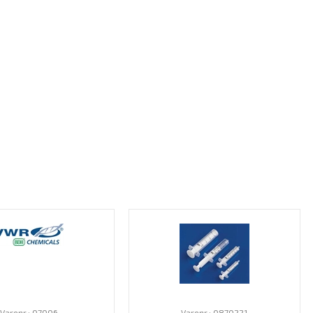
Varenr.: 07006
Varenr.: 0870221