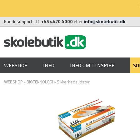
Kundesupport: tlf.
+45 4470 4000
eller
info@skolebutik.dk
WEBSHOP
INFO
INFO OM TI NSPIRE
SO
WEBSHOP
»
BIOTEKNOLOGI
»
Sikkerhedsudstyr