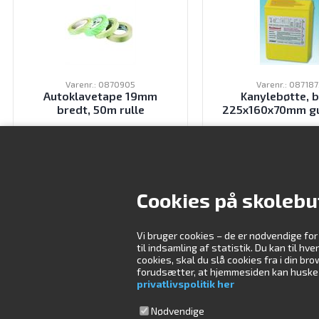
Varenr.: 0870905
Varenr.: 087187
Autoklavetape 19mm
Kanylebøtte, 
bredt, 50m rulle
225x160x70mm gu
60,00
DKK
75,00
DK
ekskl. moms
ekskl. moms
Cookies på skolebu
Vi bruger cookies – de er nødvendige for
Kontakt os
Åbningstider
til indsamling af statistik. Du kan til hv
cookies, skal du slå cookies fra i din b
forudsætter, at hjemmesiden kan huske di
Skolebutik.dk ApS
Mandag
09:00-16:00
privatlivspolitik her
Måløv Værkstedsby 84
Tirsdag
08:30-16:00
2760 Måløv
Onsdag
08:30-16:00
Nødvendige