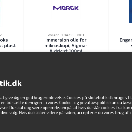
2
Varenr.: 1.04699.0001
boks
Immersion olie for
Engan
l plast
mikroskopi, Sigma-
Aldrich® 100ml
K
320,00
DKK
ekskl. moms
tik.dk
 at give dig en god brugeroplevelse. Cookies på skolebutik.dk bruges t
Information
Vi støtte
er en tid slette dem igen – i vores Cookie- og privatlivspolitik kan du l
rowser. Du skal dog være opmærksom på, at hvis du slår cookies fra, kan
ne valg. Hvis du klikker videre på siden, accepterer du vores brug af 
Kundeservice
Profil
Downloads