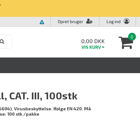
✧
Opret bruger
Log ind
0
0,00 DKK
VIS KURV
, CAT. III, 100stk
 16604). Virusbeskyttelse. Ifølge EN 420. Må
lse: 100 stk./pakke