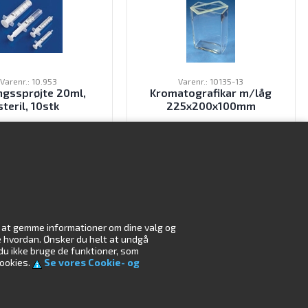
Varenr.: 10.953
Varenr.: 10135-13
gssprøjte 20ml,
Kromatografikar m/låg
steril, 10stk
225x200x100mm
19,00
DKK
388,00
DKK
ekskl. moms
ekskl. moms
il at gemme informationer om dine valg og
r
Miljø
æse hvordan. Ønsker du helt at undgå
 du ikke bruge de funktioner, som
cookies.
Se vores Cookie- og