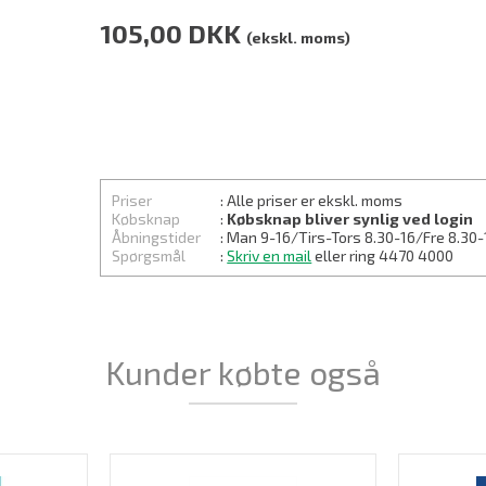
105,00
DKK
(ekskl. moms)
Priser
: Alle priser er ekskl. moms
Købsknap
:
Købsknap bliver synlig ved login
Åbningstider
: Man 9-16/Tirs-
Tors 8.30
-16/Fre 8.30-
Spørgsmål
:
Skriv en mail
eller ring 4470 4000
Kunder købte også