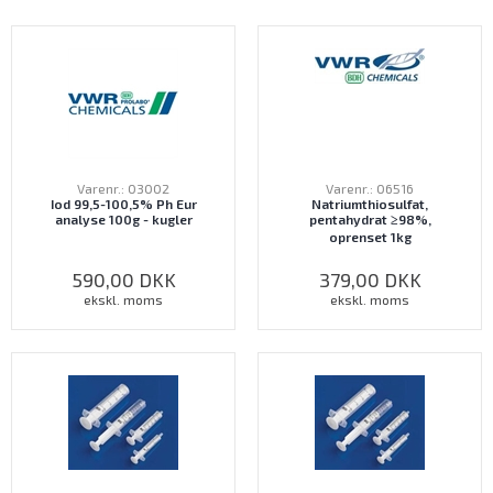
Varenr.: 03002
Varenr.: 06516
Iod 99,5-100,5% Ph Eur
Natriumthiosulfat,
analyse 100g - kugler
pentahydrat ≥98%,
oprenset 1kg
590,00
DKK
379,00
DKK
ekskl. moms
ekskl. moms