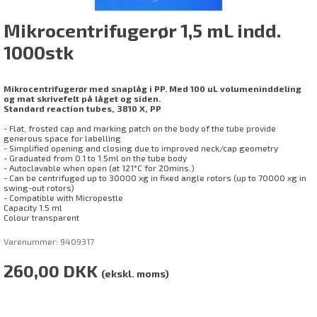
Mikrocentrifugerør 1,5 mL indd.
1000stk
Mikrocentrifugerør med snaplåg i PP. Med 100 uL volumeninddeling
og mat skrivefelt på låget og siden.
Standard reaction tubes, 3810 X, PP
- Flat, frosted cap and marking patch on the body of the tube provide
generous space for labelling
- Simplified opening and closing due to improved neck/cap geometry
- Graduated from 0.1 to 1.5ml on the tube body
- Autoclavable when open (at 121°C for 20mins.)
- Can be centrifuged up to 30000 xg in fixed angle rotors (up to 70000 xg in
swing-out rotors)
- Compatible with Micropestle
Capacity 1.5 ml
Colour transparent
Varenummer:
9409317
260,00
DKK
(ekskl. moms)