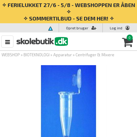
✧ FERIELUKKET 27/6 - 5/8 - WEBSHOPPEN ER ÅBEN
✧
✧ SOMMERTILBUD - SE DEM HER! ✧
Opret bruger
Log ind
0
WEBSHOP
»
BIOTEKNOLOGI
»
Apparatur
»
Centrifuger & Mixere