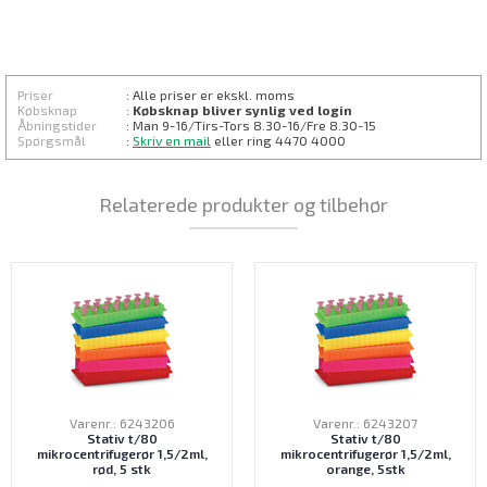
Priser
: Alle priser er ekskl. moms
Købsknap
:
Købsknap bliver synlig ved login
Åbningstider
: Man 9-16/Tirs-
Tors 8.30
-16/Fre 8.30-15
Spørgsmål
:
Skriv en mail
eller ring 4470 4000
Relaterede produkter og tilbehør
Varenr.: 6243206
Varenr.: 6243207
Stativ t/80
Stativ t/80
mikrocentrifugerør 1,5/2ml,
mikrocentrifugerør 1,5/2ml,
rød, 5 stk
orange, 5stk