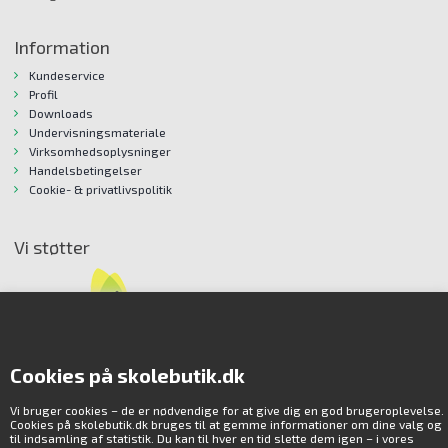
Information
Kundeservice
Profil
Downloads
Undervisningsmateriale
Virksomhedsoplysninger
Handelsbetingelser
Cookie- & privatlivspolitik
Vi støtter
Cookies på skolebutik.dk
Vi bruger cookies – de er nødvendige for at give dig en god brugeroplevelse.
Cookies på skolebutik.dk bruges til at gemme informationer om dine valg og
til indsamling af statistik. Du kan til hver en tid slette dem igen – i vores