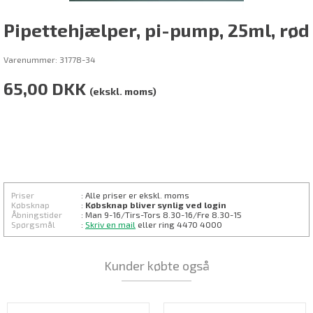
Pipettehjælper, pi-pump, 25ml, rød
Varenummer:
31778-34
65,00
DKK
(ekskl. moms)
Priser
: Alle priser er ekskl. moms
Købsknap
:
Købsknap bliver synlig ved login
Åbningstider
: Man 9-16/Tirs-
Tors 8.30
-16/Fre 8.30-15
Spørgsmål
:
Skriv en mail
eller ring 4470 4000
Kunder købte også