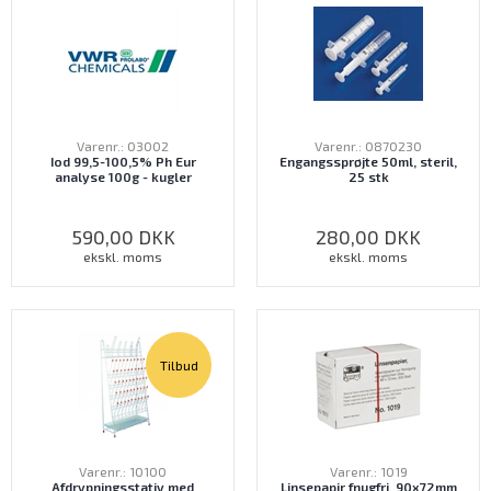
Varenr.: 03002
Varenr.: 0870230
Iod 99,5-100,5% Ph Eur
Engangssprøjte 50ml, steril,
analyse 100g - kugler
25 stk
590,00
DKK
280,00
DKK
ekskl. moms
ekskl. moms
Tilbud
Varenr.: 10100
Varenr.: 1019
Afdrypningsstativ med
Linsepapir fnugfri, 90x72mm