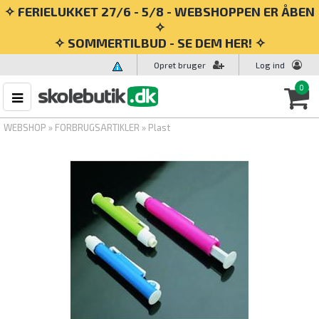
✧ FERIELUKKET 27/6 - 5/8 - WEBSHOPPEN ER ÅBEN
✧
✧ SOMMERTILBUD - SE DEM HER! ✧
Opret bruger
Log ind
0
WEBSHOP
»
FORBRUGSARTIKLER
»
Plast