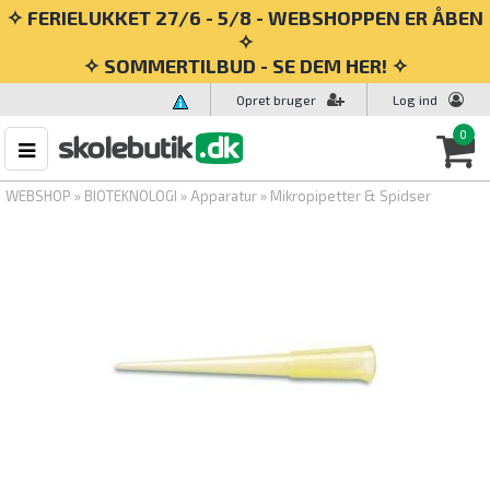
✧ FERIELUKKET 27/6 - 5/8 - WEBSHOPPEN ER ÅBEN
✧
✧ SOMMERTILBUD - SE DEM HER! ✧
Opret bruger
Log ind
0
WEBSHOP
»
BIOTEKNOLOGI
»
Apparatur
»
Mikropipetter & Spidser