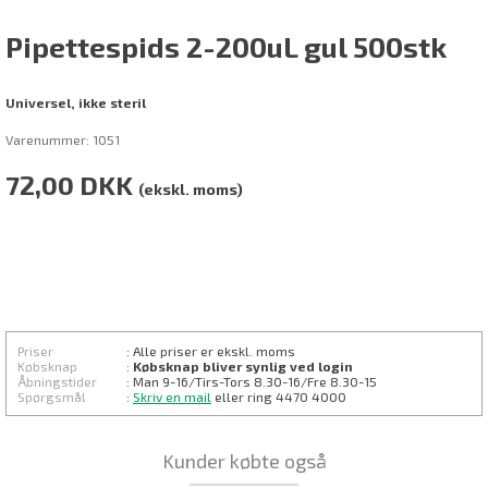
Pipettespids 2-200uL gul 500stk
Universel, ikke steril
Varenummer:
1051
72,00
DKK
(ekskl. moms)
Priser
: Alle priser er ekskl. moms
Købsknap
:
Købsknap bliver synlig ved login
Åbningstider
: Man 9-16/Tirs-
Tors 8.30
-16/Fre 8.30-15
Spørgsmål
:
Skriv en mail
eller ring 4470 4000
Kunder købte også