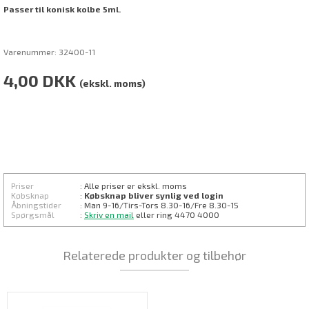
Passer til konisk kolbe 5ml.
Varenummer:
32400-11
4,00
DKK
(ekskl. moms)
Priser
: Alle priser er ekskl. moms
Købsknap
:
Købsknap bliver synlig ved login
Åbningstider
: Man 9-16/Tirs-
Tors 8.30
-16/Fre 8.30-15
Spørgsmål
:
Skriv en mail
eller ring 4470 4000
Relaterede produkter og tilbehør