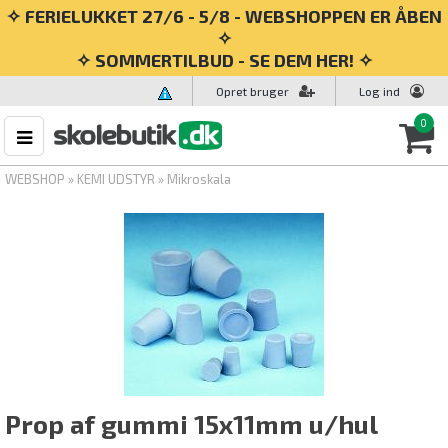
✧ FERIELUKKET 27/6 - 5/8 - WEBSHOPPEN ER ÅBEN
✧
✧ SOMMERTILBUD - SE DEM HER! ✧
Opret bruger
Log ind
0
WEBSHOP
»
KEMI UDSTYR
»
Mikroskala
Prop af gummi 15x11mm u/hul