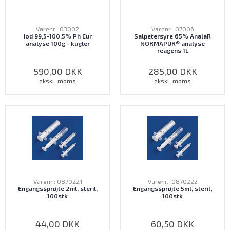
Varenr.: 03002
Varenr.: 07006
Iod 99,5-100,5% Ph Eur
Salpetersyre 65% AnalaR
analyse 100g - kugler
NORMAPUR® analyse
reagens 1L
590,00
DKK
285,00
DKK
ekskl. moms
ekskl. moms
Varenr.: 0870221
Varenr.: 0870222
Engangssprøjte 2ml, steril,
Engangssprøjte 5ml, steril,
100stk
100stk
44,00
DKK
60,50
DKK