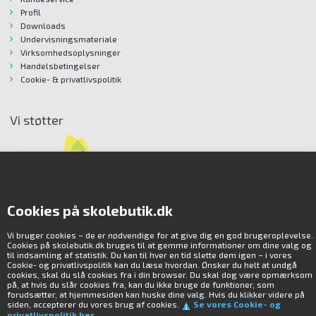
Profil
Downloads
Undervisningsmateriale
Virksomhedsoplysninger
Handelsbetingelser
Cookie- & privatlivspolitik
Vi støtter
Cookies på skolebutik.dk
Vi bruger cookies – de er nødvendige for at give dig en god brugeroplevelse.
Cookies på skolebutik.dk bruges til at gemme informationer om dine valg og
til indsamling af statistik. Du kan til hver en tid slette dem igen – i vores
Cookie- og privatlivspolitik kan du læse hvordan. Ønsker du helt at undgå
cookies, skal du slå cookies fra i din browser. Du skal dog være opmærksom
på, at hvis du slår cookies fra, kan du ikke bruge de funktioner, som
forudsætter, at hjemmesiden kan huske dine valg. Hvis du klikker videre på
Miljø
siden, accepterer du vores brug af cookies.
Se vores Cookie- og
privatlivspolitik her