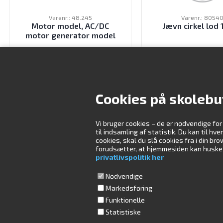
Varenr.: 48.245
Varenr.: 8054
Motor model, AC/DC
Jævn cirkel lod
motor generator model
350,00
DKK
59,00
DK
ekskl. moms
ekskl. moms
Cookies på skolebu
Vi bruger cookies – de er nødvendige for
Kontakt os
Åbningstider
til indsamling af statistik. Du kan til hv
cookies, skal du slå cookies fra i din b
forudsætter, at hjemmesiden kan huske di
Skolebutik.dk ApS
Mandag
09:00-16:00
privatlivspolitik her
Måløv Værkstedsby 84
Tirsdag
08:30-16:00
2760 Måløv
Onsdag
08:30-16:00
Nødvendige
Torsdag
08:30-16:00
Ring til os på tlf.
Markedsføring
(+45) 4470 4000
Fredag
08:30-15:00
Funktionelle
Lørdag
Lukket
Statistiske
Skriv til os på
Søndag
Lukket