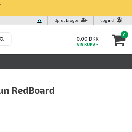
✧
Opret bruger
Log ind
0
0,00 DKK
VIS KURV
Fun RedBoard