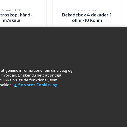
Varenr.: 87011
Varenr.: 90925
troskop, hånd-,
Dekadebox 4 dekader 1
m/skala
ohm -10 Kohm
79,00
DKK
995,00
DKK
ekskl. moms
ekskl. moms
il at gemme informationer om dine valg og
r
Miljø
æse hvordan. Ønsker du helt at undgå
 du ikke bruge de funktioner, som
cookies.
Se vores Cookie- og