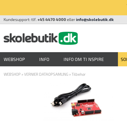
Kundesupport: tlf.
+45 4470 4000
eller
info@skolebutik.dk
WEBSHOP
INFO
INFO OM TI NSPIRE
SO
WEBSHOP
»
VERNIER DATAOPSAMLING
»
Tilbehør