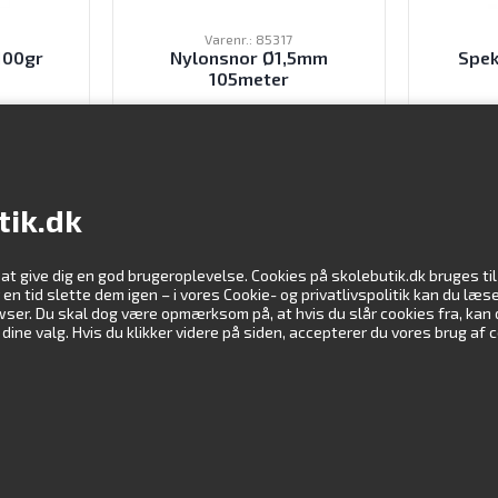
0
Varenr.: 85317
 100gr
Nylonsnor Ø1,5mm
Spek
105meter
K
52,00
DKK
ekskl. moms
tik.dk
 at give dig en god brugeroplevelse. Cookies på skolebutik.dk bruges t
Information
Vi støtte
er en tid slette dem igen – i vores Cookie- og privatlivspolitik kan du l
rowser. Du skal dog være opmærksom på, at hvis du slår cookies fra, kan
ne valg. Hvis du klikker videre på siden, accepterer du vores brug af 
Kundeservice
Profil
Downloads
Undervisningsmateriale
Virksomhedsoplysninger
Handelsbetingelser
Cookie- & privatlivspolitik