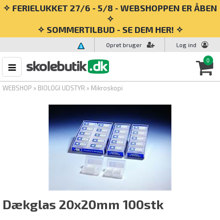
✧ FERIELUKKET 27/6 - 5/8 - WEBSHOPPEN ER ÅBEN
✧
✧ SOMMERTILBUD - SE DEM HER! ✧
Opret bruger
Log ind
0
WEBSHOP
»
BIOLOGI UDSTYR
»
Mikroskopi
Dækglas 20x20mm 100stk