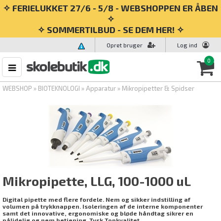
✧ FERIELUKKET 27/6 - 5/8 - WEBSHOPPEN ER ÅBEN
✧
✧ SOMMERTILBUD - SE DEM HER! ✧
Opret bruger
Log ind
0
WEBSHOP
»
BIOTEKNOLOGI
»
Apparatur
»
Mikropipetter & Spidser
Mikropipette, LLG, 100-1000 uL
Digital pipette med flere fordele. Nem og sikker indstilling af
volumen på trykknappen. Isoleringen af de interne komponenter
samt det innovative, ergonomiske og bløde håndtag sikrer en
pålidelig og nem betjening. Tysk Topkvalitet.