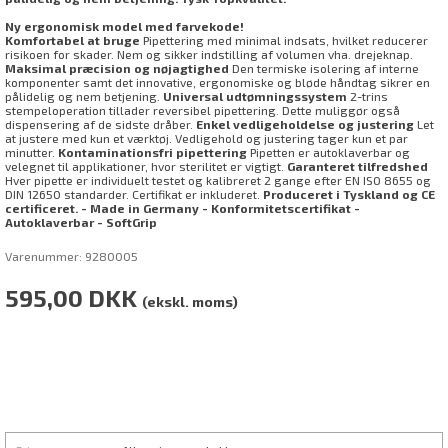
Ny ergonomisk model med farvekode!
Komfortabel at bruge
Pipettering med minimal indsats, hvilket reducerer
risikoen for skader. Nem og sikker indstilling af volumen vha. drejeknap.
Maksimal præcision og nøjagtighed
Den termiske isolering af interne
komponenter samt det innovative, ergonomiske og bløde håndtag sikrer en
pålidelig og nem betjening.
Universal udtømningssystem
2-trins
stempeloperation tillader reversibel pipettering. Dette muliggør også
dispensering af de sidste dråber.
Enkel vedligeholdelse og justering
Let
at justere med kun et værktøj. Vedligehold og justering tager kun et par
minutter.
Kontaminationsfri pipettering
Pipetten er autoklaverbar og
velegnet til applikationer, hvor sterilitet er vigtigt.
Garanteret tilfredshed
Hver pipette er individuelt testet og kalibreret 2 gange efter EN ISO 8655 og
DIN 12650 standarder. Certifikat er inkluderet.
Produceret i Tyskland og CE
certificeret.
- Made in Germany - Konformitetscertifikat -
Autoklaverbar - SoftGrip
Varenummer:
9280005
595,00
DKK
(ekskl. moms)