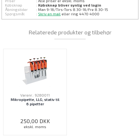
Priser
: Alle priser er ekskl. moms
Købsknap
:
Købsknap bliver synlig ved login
Åbningstider
: Man 9-16/Tirs-
Tors 8.30
-16/Fre 8.30-15
Spørgsmål
:
Skriv en mail
eller ring 4470 4000
Relaterede produkter og tilbehør
Varenr.: 9280011
Mikropipette, LLG, stativ til
6 pipetter
250,00
DKK
ekskl. moms